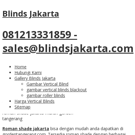
Blinds Jakarta
Roman Shade Jakarta Yang
Mudah Di Dapatkan
081213331859 -
sales@blindsjakarta.com
vertical blind sharp point dan onna tersedia disini
Roman Shade Jakarta
Home
Hubungi Kami
Murah Berkualitas
Gallery Blinds Jakarta
Gambar Vertical Blind
gambar vertical blinds blackout
gambar roller blinds
Harga Vertical Blinds
Sitemap
roman-shade-jakarta-murah-gorden-
tangerang
Roman shade jakarta
bisa dengan mudah anda dapatkan di
gordentangerang.com. Tersedia roman shade dengan berbagai