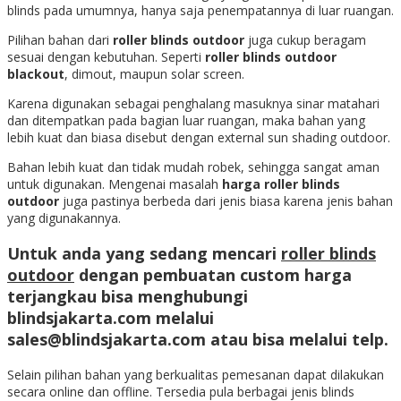
blinds pada umumnya, hanya saja penempatannya di luar ruangan.
Pilihan bahan dari
roller blinds outdoor
juga cukup beragam
sesuai dengan kebutuhan. Seperti
roller blinds outdoor
blackout
, dimout, maupun solar screen.
Karena digunakan sebagai penghalang masuknya sinar matahari
dan ditempatkan pada bagian luar ruangan, maka bahan yang
lebih kuat dan biasa disebut dengan external sun shading outdoor.
Bahan lebih kuat dan tidak mudah robek, sehingga sangat aman
untuk digunakan. Mengenai masalah
harga roller blinds
outdoor
juga pastinya berbeda dari jenis biasa karena jenis bahan
yang digunakannya.
Untuk anda yang sedang mencari
roller blinds
outdoor
dengan pembuatan custom harga
terjangkau bisa menghubungi
blindsjakarta.com melalui
sales@blindsjakarta.com atau bisa melalui telp.
Selain pilihan bahan yang berkualitas pemesanan dapat dilakukan
secara online dan offline. Tersedia pula berbagai jenis blinds