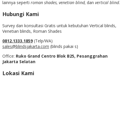
lainnya seperti
roman shades, venetian blind,
dan
vertical blind
.
Hubungi Kami
Survey dan konsultasi Gratis untuk kebutuhan Vertical blinds,
Venetian blinds, Roman Shades
0812.1333.1859
(Telp/WA)
sales@blindsjakarta.com
(blinds pakai s)
Office:
Ruko Grand Centro Blok B25, Pesanggrahan
Jakarta Selatan
Lokasi Kami