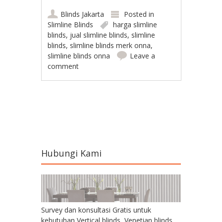
Blinds Jakarta
Posted in
Slimline Blinds
harga slimline
blinds
,
jual slimline blinds
,
slimline
blinds
,
slimline blinds merk onna
,
slimline blinds onna
Leave a
comment
Post navigation
Hubungi Kami
Survey dan konsultasi Gratis untuk
kebutuhan Vertical blinds, Venetian blinds,